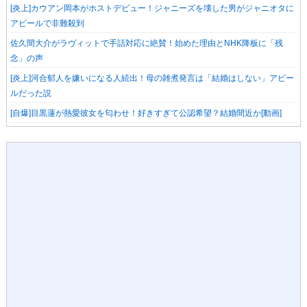
[炎上]カウアン岡本がホストデビュー！ジャニーズを壊した男がジャニオタに
アピールで非難殺到
佐久間大介がラヴィットで手話対応に絶賛！始めた理由とNHK降板に「残
念」の声
[炎上]河合郁人を嫌いになる人続出！母の雑煮発言は「結婚はしない」アピー
ルだった説
[自爆]目黒蓮が熱愛彼女を匂わせ！好きすぎて公認希望？結婚間近か[動画]