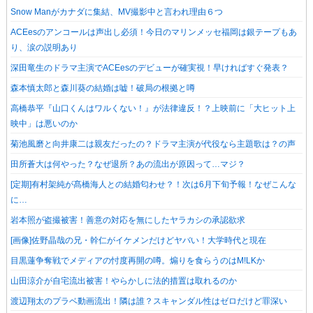
Snow Manがカナダに集結、MV撮影中と言われ理由６つ
ACEesのアンコールは声出し必須！今日のマリンメッセ福岡は銀テープもあ
り、涙の説明あり
深田竜生のドラマ主演でACEesのデビューが確実視！早ければすぐ発表？
森本慎太郎と森川葵の結婚は嘘！破局の根拠と噂
高橋恭平『山口くんはワルくない！』が法律違反！？上映前に「大ヒット上
映中」は悪いのか
菊池風磨と向井康二は親友だったの？ドラマ主演が代役なら主題歌は？の声
田所蒼大は何やった？なぜ退所？あの流出が原因って…マジ？
[定期]有村架純が髙橋海人との結婚匂わせ？！次は6月下旬予報！なぜこんな
に…
岩本照が盗撮被害！善意の対応を無にしたヤラカシの承認欲求
[画像]佐野晶哉の兄・幹仁がイケメンだけどヤバい！大学時代と現在
目黒蓮争奪戦でメディアの忖度再開の噂。煽りを食らうのはM!LKか
山田涼介が自宅流出被害！やらかしに法的措置は取れるのか
渡辺翔太のプラベ動画流出！隣は誰？スキャンダル性はゼロだけど罪深い