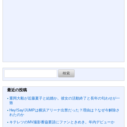
検
索:
最近の投稿
重岡大毅が近藤夏子と結婚か。彼女の活動終了と長年の匂わせが一
致
Hey!Say!JUMPは横浜アリーナ出禁だった？理由は？なぜ今解除さ
れたのか
キテレツのMV撮影番協要請にファンときめき。年内デビューか