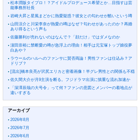
松本潤版タイプロ！？アイドルプロデュース希望とか…目指すは芸
能事務所社長
岩崎大昇と星風まどかに熱愛疑惑？彼女との匂わせが酷いという噂
山田涼介と川栄李奈が熱愛の噂はなぜ？匂わせがあったのか？再婚
あり得るという声も
佐藤勝利が売れないのはなんで？「顔だけ」ではダメなのか
濵田崇裕に禁断愛の噂が急浮上の理由！相手は元宝塚トップ娘役夢
白あや？
ラウールのハルへのファンサに賛否両論！男性ファンは仕込み？ア
ドリブ？
[流出]橋本良亮が沢尻エリカと密着画像！半グレ男性との関係も不穏
佐久間大介が月9主演を断る。フジドラマ出演に慎重な流れ加速か
「深澤辰哉の大号令」って何？ファンの意図とメンバーの着地点が
違いすぎる
アーカイブ
2026年8月
2026年7月
2026年6月