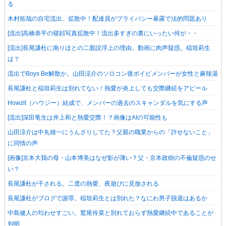
る
木村拓哉の自宅流出、拡散中！配達員がプライバシー暴露で法的問題あり
[流出]高橋恭平の寝顔写真拡散中！流出多すぎの裏にいったい何が・・
[流出]長尾謙杜に南りほとの二股説浮上の理由。動画に肉声疑惑。稲垣莉生
は？
流出でBoys Be解散か。山田涼介のソロコン後ボイビメンバーが女性と麻辣湯
長尾謙杜と稲垣莉生は別れてない！熱愛が炎上しても交際継続をアピール
Howzit（ハウジー）結成で、メンバーの過去のスキャンダルを気にする声
[流出]深田竜生は井上和と熱愛交際！？画像はAIの可能性も
山田涼介は中丸雄一にうんざりしてた？父親の職業からの「許せないこと」
に同情の声
[画像]京本大我の母・山本博美はなぜ影が薄い？父・京本政樹の不倫疑惑のせ
い？
長尾謙杜が干される。二度の熱愛、夜遊びに見放される
長尾謙杜がブログで謝罪。稲垣莉生とは別れた？なにわ男子脱退はあるか
中島健人の匂わせすごい。鷲尾伶菜と別れておらず熱愛継続中であることが
判明