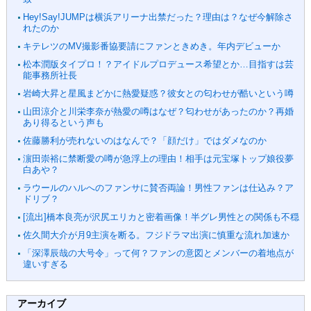
Hey!Say!JUMPは横浜アリーナ出禁だった？理由は？なぜ今解除さ
れたのか
キテレツのMV撮影番協要請にファンときめき。年内デビューか
松本潤版タイプロ！？アイドルプロデュース希望とか…目指すは芸
能事務所社長
岩崎大昇と星風まどかに熱愛疑惑？彼女との匂わせが酷いという噂
山田涼介と川栄李奈が熱愛の噂はなぜ？匂わせがあったのか？再婚
あり得るという声も
佐藤勝利が売れないのはなんで？「顔だけ」ではダメなのか
濵田崇裕に禁断愛の噂が急浮上の理由！相手は元宝塚トップ娘役夢
白あや？
ラウールのハルへのファンサに賛否両論！男性ファンは仕込み？ア
ドリブ？
[流出]橋本良亮が沢尻エリカと密着画像！半グレ男性との関係も不穏
佐久間大介が月9主演を断る。フジドラマ出演に慎重な流れ加速か
「深澤辰哉の大号令」って何？ファンの意図とメンバーの着地点が
違いすぎる
アーカイブ