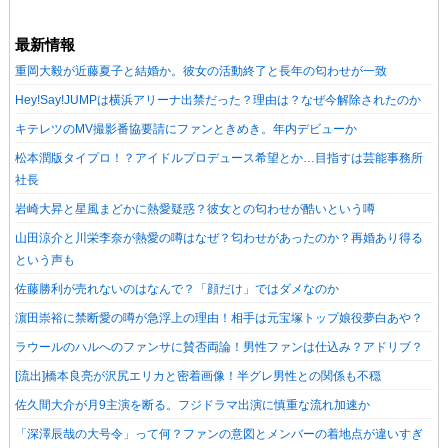
最新情報
重岡大毅が近藤夏子と結婚か。彼女の活動終了と長年の匂わせが一致
Hey!Say!JUMPは横浜アリーナ出禁だった？理由は？なぜ今解除されたのか
キテレツのMV撮影番協要請にファンときめき。年内デビューか
松本潤版タイプロ！？アイドルプロデュース希望とか…目指すは芸能事務所
社長
岩崎大昇と星風まどかに熱愛疑惑？彼女との匂わせが酷いという噂
山田涼介と川栄李奈が熱愛の噂はなぜ？匂わせがあったのか？再婚あり得る
という声も
佐藤勝利が売れないのはなんで？「顔だけ」ではダメなのか
濵田崇裕に禁断愛の噂が急浮上の理由！相手は元宝塚トップ娘役夢白あや？
ラウールのハルへのファンサに賛否両論！男性ファンは仕込み？アドリブ？
[流出]橋本良亮が沢尻エリカと密着画像！半グレ男性との関係も不穏
佐久間大介が月9主演を断る。フジドラマ出演に慎重な流れ加速か
「深澤辰哉の大号令」って何？ファンの意図とメンバーの着地点が違いすぎ