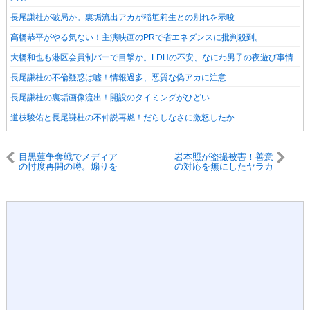
長尾謙杜が破局か。裏垢流出アカが稲垣莉生との別れを示唆
高橋恭平がやる気ない！主演映画のPRで省エネダンスに批判殺到。
大橋和也も港区会員制バーで目撃か。LDHの不安、なにわ男子の夜遊び事情
長尾謙杜の不倫疑惑は嘘！情報過多、悪質な偽アカに注意
長尾謙杜の裏垢画像流出！開設のタイミングがひどい
道枝駿佑と長尾謙杜の不仲説再燃！だらしなさに激怒したか
目黒蓮争奪戦でメディア
岩本照が盗撮被害！善意
の忖度再開の噂。煽りを
の対応を無にしたヤラカ
食らうのはM!LKか
シの承認欲求