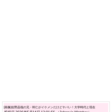
[画像]佐野晶哉の兄・幹仁がイケメンだけどヤバい！大学時代と現在